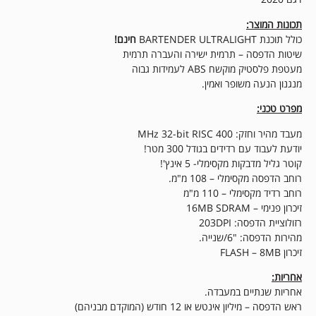
תכונות המוצר:
כולל תוכנת BARTENDER ULTRALIGHT
חינם!
שיטות הדפסה – תרמית ישירה והעברה תרמית
מעטפת פלסטיק מוקשח ABS לעמידות גבוה
מנגנון הנעה משופר ואמין.
מפרט טכני:
מעבד מהיר וחזק: 400 MHz 32-bit RISC
יודעת לעבוד עם רדידים בגודל 300 מטר!
קוטר גליל מדבקות מקסימלי- 5 אינץ'!
רוחב הדפסה מקסימלי – 108 מ"מ.
רוחב רדיד מקסימלי – 110 מ"מ
זיכרון פנימי – 16MB SDRAM
רזולוציית הדפסה: 203DPI
מהירות הדפסה: "6/שנייה.
זיכרון FLASH – 8MB
אחריות:
אחריות שנתיים במעבדה.
ראש הדפסה – מיליון אינטש או 12 חודש (המוקדם מבניהם)