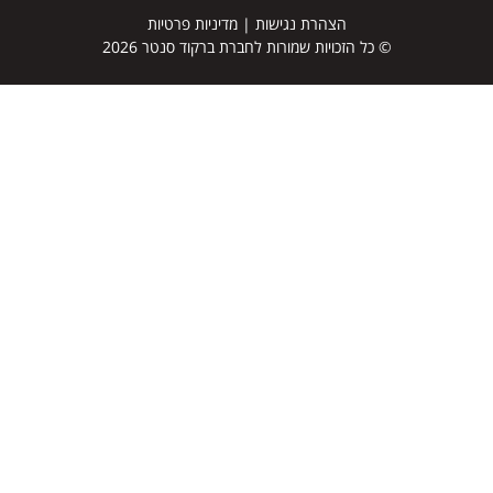
הצהרת נגישות
|
מדיניות פרטיות
© כל הזכויות שמורות לחברת ברקוד סנטר 2026
דף הבית
מדפסות למדבקות ברקוד
מדבקות ברקוד
סורקי ברקוד
טאבלטים
מסופונים
מוצרים נוספים
תוכנות לתעשייה
מי אנחנו
שותפים לדרך
פתרונות
הסברים והדרכה