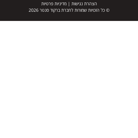
הצהרת נגישות
|
מדיניות פרטיות
© כל הזכויות שמורות לחברת ברקוד סנטר 2026
דף הבית
מדפסות למדבקות ברקוד
מדבקות ברקוד
סורקי ברקוד
טאבלטים
מסופונים
מוצרים נוספים
תוכנות לתעשייה
מי אנחנו
שותפים לדרך
פתרונות
הסברים והדרכה