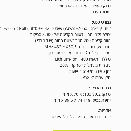
סורק מעוצב ובעל מבנה ארגונומי
חיבור USB
מפרט טכני:
זוויות קריאה: ; Pitch: +/- 65°; Roll (Tilt): +/- 42° Skew (Yaw): +/- 60
יכולת זיכרון מחוץ לטווח הקליטה של 3,000 סריקות
טווח קליטה 200 מטר בשטח פתוח.(שידור רדיו)
תדר העברת נתונים: 430.5 ~ 432 MHz
עמיד בנפילות 1.2 מטר על ריצפת בטון.
סוללה: Lithium-Ion 1400 mAh
ניגודיות מינימלית לסריקה: 20%
זמן טעינה מלאה: 4 שעות
תקן עמידות- IP52
מידות המוצר:
סורק: 90.2 X 70 X :180 מ"מ
יחידת בסיס: 118 X 89.5 X 74 מ"מ
אחריות:
שנתיים במעבדה לא כולל כבל ו/או שבר.