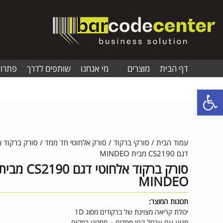
דף הבית
מוצרים
מי אנחנו
שותפים לדרך
פתרונ
פתח סרגל נגישות
עמוד הבית
/
סורקי ברקוד
/
סורק אלחוטי חד ממד
/ סורק ברקוד א
דגם CS2190 מבית MINDEO
סורק ברקוד אלחוטי דגם CS2190 מב
MINDEO
תכונות המוצר:
יכולת קריאה מצוינת של ברקודים מסוג 1D
מגיע עם ערסל קטן ממדים – חסכוני במקום