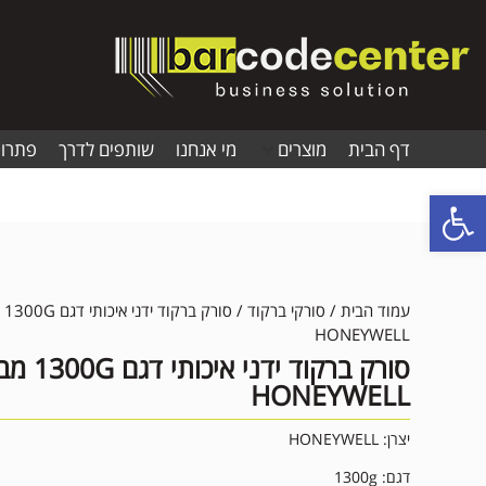
דף הבית
מוצרים
מי אנחנו
שותפים לדרך
פתרונ
פתח סרגל נגישות
עמוד הבית
/
סורקי ברקוד
/ סור
HONEYWELL
סורק ברקוד ידני איכות
HONEYWELL
יצרן: HONEYWELL
דגם: 1300g