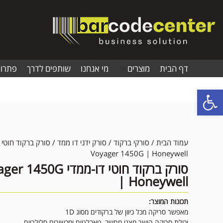
דף הבית
מוצרים
מי אנחנו
שותפים לדרך
פתרונ
פתח סרגל נגישות
עמוד הבית
/
סורקי ברקוד
/
סורק ידני דו ממד
/ סורק ברקוד חוטי 
Voyager 1450G | Honeywell
סורק ברקוד חוטי דו-ממדי 50G
| Honeywell
תכונות המוצר:
מאפשר סריקה מכל כיוון של ברקודים מסוג 1D
יכולת סריקה הישר מצגי מחשב, טאבלטים ומכשירים סלולריים