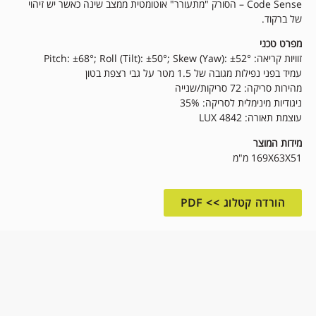
Code Sense – הסורק "מתעורר" אוטומטית ממצב שינה כאשר יש זיהוי
של ברקוד.
מפרט טכני
זוויות קריאה: Pitch: ±68°; Roll (Tilt): ±50°; Skew (Yaw): ±52°
עמיד בפני נפילות מגובה של 1.5 מטר על גבי רצפת בטון
מהירות סריקה: 72 סריקות/שנייה
ניגודיות מינימלית לסריקה: 35%
עוצמת תאורה: 4842 LUX
מידות המוצר
169X63X51 מ"מ
הורדה קטלוג >> PDF