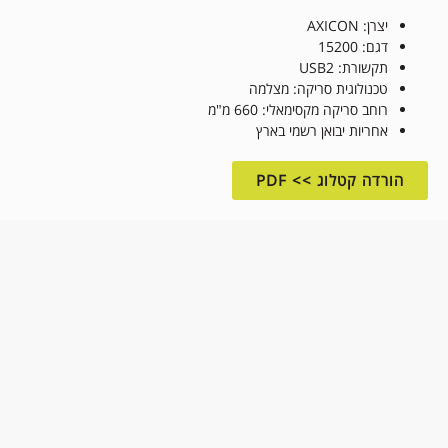
יצרן: AXICON
דגם: 15200
תקשורת: USB2
טכנולוגית סריקה: מצלמה
רוחב סריקה מקסימאלי: 660 מ"מ
אחריות יבואן רשמי בארץ
הורדה קטלוג >> PDF