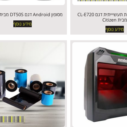
מדפסת מדבקות תעשיייתית דגם CL-E720
מסופון Android דגם DT50S מבית UROVO
מבית Citizen
מידע נוסף
מידע נוסף