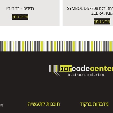
קורא ברקוד שולחני דגם SYMBOL DS7708
רדידים – רדידי דיו
מבית ZEBRA
מידע נוסף
מידע נוסף
מדבקות ברקוד
תוכנות לתעשייה
מו