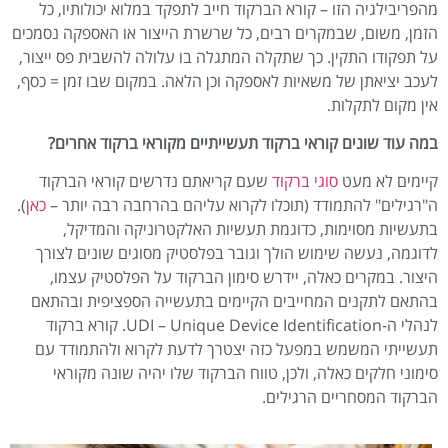
מהפריבילגיה הזו – קורא הברקוד חייב לתפקד במלוא יכולותיו, כל
הזמן, משום, שבמקרים רבים, כל שרשרת הייצור או האספקה נסמכים
על תפקודו התקין. כך שתקלה המתגלה בו עלולה להשבית פס ייצור,
לעכב יציאתן של משאיות לאספקה וכן הלאה. במקום שבו זמן = כסף,
אין מקום לתקלות.
במה עוד שונים קוראי ברקוד תעשייתיים מקוראי ברקוד אחרים?
קיימים לא מעט
סוגי ברקוד
שעם קריאתם נדרשים קוראי הברקוד
ה"רגילים" להתמודד (תוכלו לקרוא עליהם בהרחבה רבה יותר –
כאן
).
בתעשיות מסוימות, כדוגמת תעשיות האלקטרוניקה והמדיקל,
לדוגמה, נעשה שימוש הולך וגובר בפלסטיק מסוגים שונים לצורך
היצור. במקרים כאלה, יידרש סימון הברקוד על הפלסטיק עצמו,
בהתאם לתקנים המחייבים הקיימים בתעשייה הספציפית ובהתאם
לנהלי ה-UDI – Unique Device Identification. קורא ברקוד
תעשייתי המשמש במפעל כזה יצטרך לדעת לקרוא ולהתמודד עם
סימוני חלקים כאלה, ולכן, טווח הברקוד שלו יהיה שונה מקוראי
הברקוד המסחריים הרגילים.