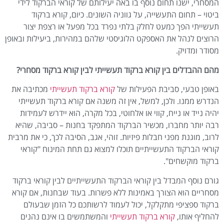
המסחרי, ישנו תחום נוסף בו באה יעילותם של קוראי הברקוד לידי
ביטוי – תחום התעשייה, על גווניה השונים. כיום, קורא ברקוד
תעשייתי הפך כמעט לחלק בלתי נפרד בכל מפעל או רצפת יצור
הרוצים לנהל את האספקט הלוגיסטי שלהם במהירות, ביעילות ובאופן
מסודר ומדויק.
מהם ההבדלים בין קורא ברקוד תעשייתי לבין קורא ברקוד מסחרי?
באופן טבעי, סביבת הפעילות של
קורא ברקוד תעשייתי
מכתיבה את
הנדרש ממנו. ולכן, למשל, אין זה משנה אם קורא ברקוד תעשייתי
יהיה נייד או נייח, קווי או אלחוטי, בכל מקרה, הוא יידרש לעמידות
רבה יותר מחברו, מכשיר הברקוד המתפקד בחנות – סביבה, שהיא
לרוב, מוגנת מפני חבלות פיזיות. זוהי, אגב, הסיבה לכך, כי את מרבית
קוראי הברקוד התעשייתיים תוכלו למצוא גם תחת המינוח "קוראי
ברקוד מוקשחים".
גורם נוסף המבדל בין קוראי הברקוד התעשייתיים לבין קוראי ברקוד
מסחריים הוא הצורך באמינות ללא פשרות. בעוד שבחנות, אם קורא
ברקוד ספציפי מתקלקל, יכול לעמוד לרשותכם כל הזמן שבעולם
להחליף אותו,
קורא ברקוד תעשייתי
והמשתמשים בו אינם נהנים