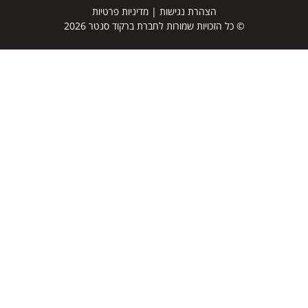
הצהרת נגישות
|
מדיניות פרטיות
© כל הזכויות שמורות לחברת ברקוד סנטר 2026
דף הבית
מדפסות למדבקות ברקוד
מדבקות ברקוד
סורקי ברקוד
טאבלטים
מסופונים
מוצרים נוספים
תוכנות לתעשייה
מי אנחנו
שותפים לדרך
פתרונות
הסברים והדרכה