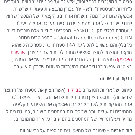
פריטים המועברים דרך קופות, אלא גם על פריטים שמהווים ומוגדרים
כ"יחידות לוגיסטיות" (ז"א – יח' עבורן מתבצעות פעולות שרשרת
אספקה שונות כהזמנה, משלוח או חיוב). הקצאתו של המספר שהוא
ייחודי
ושונה לכל אחד מהמוצרים תבטיח מערכת אחידה ויעילה
שעומדת בכללי תקן EAN/UCC. מספרים ייחודיים אלה מוכרים בשם
GTIN (Global Trade Item Number – מספר פריט מסחרי
גלובלי) והם עשויים להכיל עד ל-14 ספרות. כל מספר כזה כשהוא
מוקצה ומוצמד למוצר ספציפי מחויב ללוות ולעבור לאורך
שרשרת
האספקה
מהיצרן דרך כל הגורמים העתידים "לפגוש" את המוצר,
באופן שיאפשר להגדיר אותו במערכות השונות שדרכן הוא עובר.
ברקוד וקוד אריזה
סימונן של אריזות המוצרים
בברקוד
(אשר מציין את מספרו של המוצר
שבאריזה) בתוספת ציון כמות יחידות שבאריזה, הוא המאפשר לכל
אחת מהנקודות שלאורך שרשרת האספקה את השינוע והקליטה
המהירים והיעילים יותר של סחורות במחסנים השונים, כמו גם ניהול
מדויק ויעיל ומדויק של המחסנים בהם עובר כל אחד מהמוצרים.
קוד האריזה –
סימונם של המאפיינים הנוספים על גבי אריזות