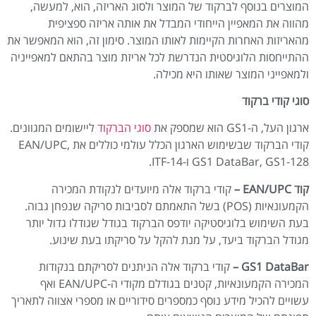
המוצרים בנוסף לברקוד של המוצר ולסוג האריזה, הוא, למעשה,
מהווה את המאפיין הייחודי המבדל את אותה אריזה ספציפית
מהאריזות האחרות הקיימות לאותו המוצר. סימון זה, הוא המאפשר את
ההתייחסות הלוגיסטית הנדרשת לכל אריזת מוצר בהתאם למאפייניה
ולמאפייני המוצר שאותו היא מכילה.
סוגי קודי ברקוד
ארגון העל, ה-GS1 הוא שמספק את
סוגי הברקוד
ליישומים המגוונים.
קודי הברקוד שבשימוש הארגון הכלל עולמי כוללים את EAN/UPC,
GS1 DataBar, GS1-128 ו-ITF-14.
קוד EAN/UPC –
קודי ברקוד אלה מיועדים לנקודת המכירה
הקמעונאיות (POS) בשל התאמתם לסביבות סריקה שנפחן גבוה.
בעת השימוש בלוגיסטיקה יודפס הברקוד בגודל שגודלו גדול יותר
מגודל הברקוד ביעד, על מנת להקל על סריקתו בעת שינוע.
GS1 DataBar
–
קודי ברקוד אלה הניתנים לסריקתם בנקודות
המכירה הקמעונאיות, קטנים בגודלם מקודי ה-EAN/UPC ואף
עשויים להכיל מידע נוסף כמספרים סידוריים או מספרי אצווה לתאריך